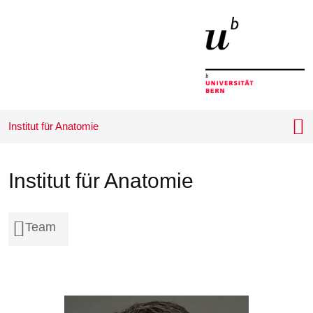
Startseite
Menu
Inhalt
Kontakt
Suche
Sprachwahl
Wichtige
Seiten
Institut für Anatomie
Institut für Anatomie
Team