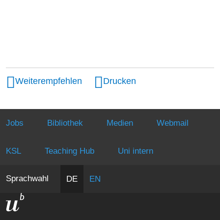
Weiterempfehlen
Drucken
Sie
Institut für Anatomie
Jobs
Bibliothek
Medien
Webmail
sind
ichtige
Weitere
Forschung
hier
eiten
Informationen
Mikroskopische Anatomie und Strukturbiologie
KSL
Teaching Hub
Uni intern
über
Prof. Dr. phil. nat. Benoît Zuber
diesen
Sprachwahl
DE
EN
Webauftritt